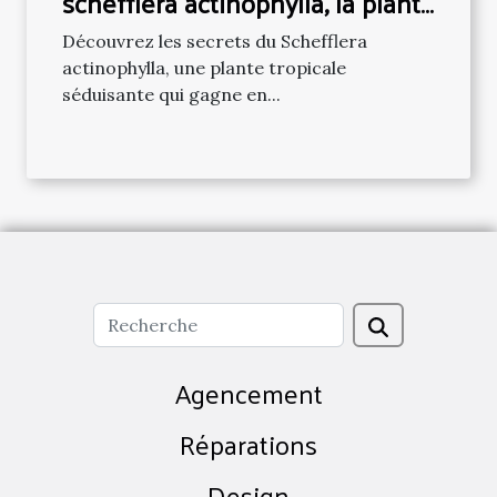
schefflera actinophylla, la plante
exotique en vogue
Découvrez les secrets du Schefflera
actinophylla, une plante tropicale
séduisante qui gagne en...
Agencement
Réparations
Design