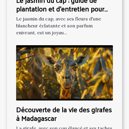
Le jasmin du cap : guide de
plantation et d'entretien pour
une floraison luxuriante
Le jasmin du cap, avec ses fleurs d'une
blancheur éclatante et son parfum
enivrant, est un joyau...
Découverte de la vie des girafes
à Madagascar
La girafe, avec son cou élancé et ses taches