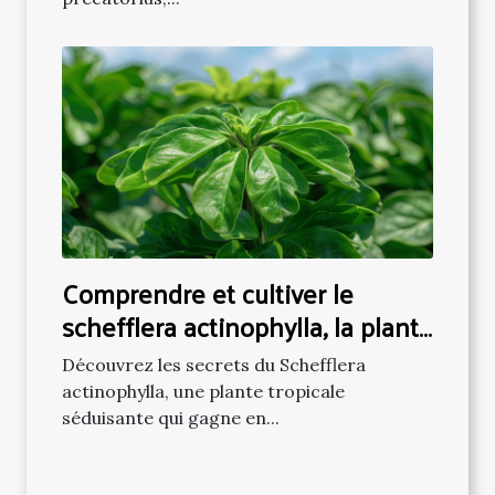
Comprendre et cultiver le
schefflera actinophylla, la plante
exotique en vogue
Découvrez les secrets du Schefflera
actinophylla, une plante tropicale
séduisante qui gagne en...