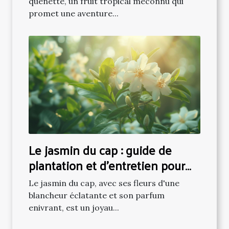
quenette, un fruit tropical méconnu qui
promet une aventure...
Le jasmin du cap : guide de
plantation et d'entretien pour
une floraison luxuriante
Le jasmin du cap, avec ses fleurs d'une
blancheur éclatante et son parfum
enivrant, est un joyau...